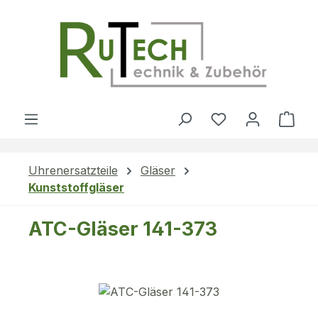
Zum Hauptinhalt springen
Du hast 0 Produ
Ware
Uhrenersatzteile
Gläser
Kunststoffgläser
ATC-Gläser 141-373
Bildergalerie überspringen